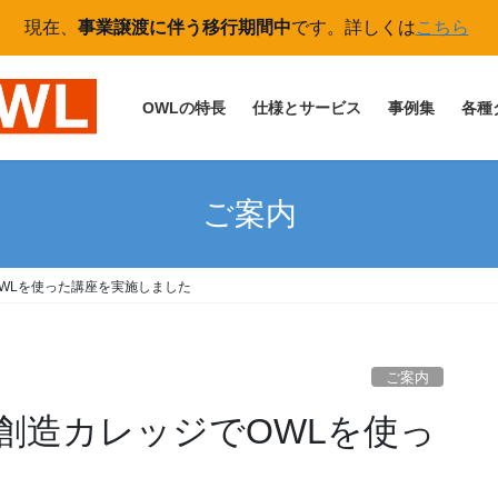
現在、
事業譲渡に伴う移行期間中
です。詳しくは
こちら
OWLの特長
仕様とサービス
事例集
各種
ご案内
WLを使った講座を実施しました
ご案内
創造カレッジでOWLを使っ