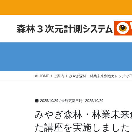
コ
ナ
ン
ビ
テ
ゲ
ン
ー
ツ
シ
へ
ョ
ス
ン
キ
に
ッ
移
HOME
ご案内
みやぎ森林・林業未来創造カレッジでO
プ
動
2025/10/29
/ 最終更新日時 :
2025/10/29
みやぎ森林・林業未来
た講座を実施しました