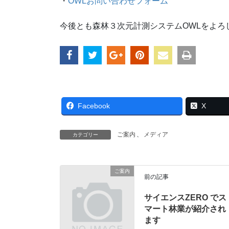
・
OWLお問い合わせフォーム
今後とも森林３次元計測システムOWLをよろ
Facebook
X
ご案内
、
メディア
カテゴリー
ご案内
前の記事
サイエンスZERO でス
マート林業が紹介され
ます