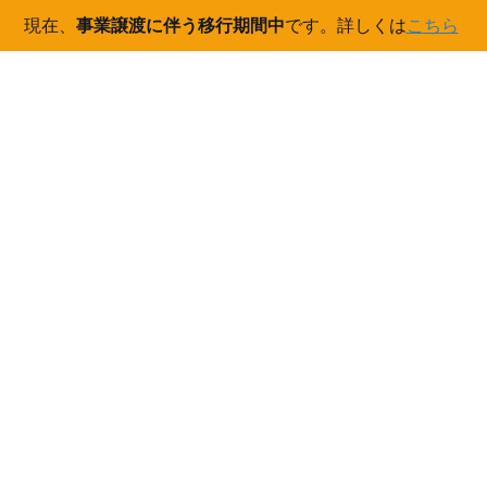
現在、
事業譲渡に伴う移行期間中
です。詳しくは
こちら
コ
ナ
ン
ビ
テ
ゲ
ン
ー
2016年3月
ツ
シ
へ
ョ
ス
ン
HOME
2016年3月
キ
に
ッ
移
プ
動
2016/03/27
現地デモ
宮崎県にてデモンストレーションを実施
ＯＷＬのデモンストレーションを宮崎県で実施しました。 ＯＷＬ
説明用のプロット調査範囲を決めてもらいました。 装置の説明か
ら実際の使い方まで一通り説明をします。 実際に組み立てて林内
で使用して戴き、ＯＷＬを体感して戴きまし […]