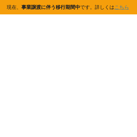
現在、
事業譲渡に伴う移行期間中
です。詳しくは
こちら
コ
ナ
ン
ビ
テ
ゲ
ン
ー
活動
ツ
シ
へ
ョ
ス
ン
HOME
活動
キ
に
ッ
移
プ
動
2021/06/29
ご案内
NHK朝ドラ『おかえりモネ』にOWLが登場し
ました！
平素は森林３次元計測システムOWLをご愛顧いただきありがとう
ございます。 ６月２９日の第７週３２回放送分のＮＨＫ連続テレ
ビ小説『おかえりモネ』にOWLが登場しました！ 森林組合に勤
め気象予報士を目指す永浦百音（清原果耶さ […]