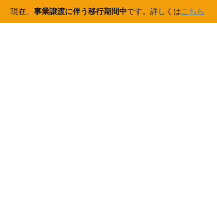
現在、
事業譲渡に伴う移行期間中
です。詳しくは
こちら
コ
ナ
ン
ビ
テ
ゲ
ン
ー
2016年10月
ツ
シ
へ
ョ
ス
ン
HOME
2016年10月
キ
に
ッ
移
プ
動
2016/10/29
展示会
展示会の準備
２０１６年１０月３１日から１１月２日まで東京ビッグサイトで
開催される「ビジネスフロンティアフェア併設 世界発信コンペ
ティション」に出展します。 本格的な出展は初めてでどのように
すべきか色々な意見が出ていますが、少しでも森 […]