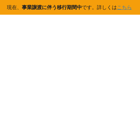
現在、
事業譲渡に伴う移行期間中
です。詳しくは
こちら
コ
ナ
ン
ビ
テ
ゲ
ン
ー
2017年8月
ツ
シ
へ
ョ
ス
ン
HOME
2017年8月
キ
に
ッ
移
プ
動
2017/08/08
OWLテスト
点群データをカラー化する実験
カラーストーリーは突然に 現在ウォークスルーの画面は受光強度
に応じた配色になっています。近いと赤く遠いほど青い表現で
す。 このような表示でも、ある程度は林内の状況把握は出来ます
が実際に「林内にいる感覚」には […]