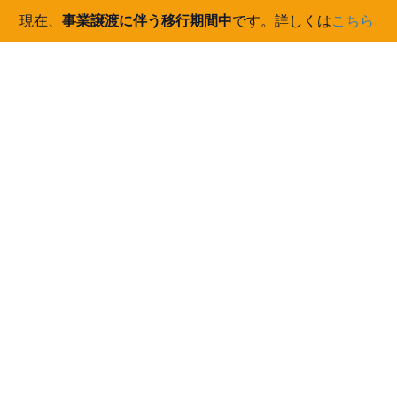
現在、
事業譲渡に伴う移行期間中
です。詳しくは
こちら
コ
ナ
ン
ビ
テ
ゲ
ン
ー
ご案内
ツ
シ
へ
ョ
ス
ン
HOME
ご案内
キ
に
第3回 建設・測量生産性向上展（CSPI-EXPO）にOWLを出展します。
ッ
移
プ
動
2021/05/10
/ 最終更新日時 :
2021/05/10
ご案内
第3回 建設・測量生産性向上展
（CSPI-EXPO）にOWLを出展しま
す。