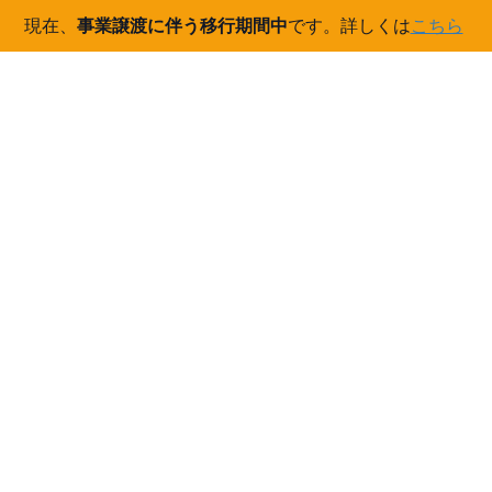
現在、
事業譲渡に伴う移行期間中
です。詳しくは
こちら
コ
ナ
ン
ビ
テ
ゲ
ン
ー
ご案内
ツ
シ
へ
ョ
ス
ン
HOME
ご案内
キ
に
【NEWS】丸紅株式会社とJ-クレジット申請に関する業務提携をいたしました
ッ
移
プ
動
2023/09/28
/ 最終更新日時 :
2024/01/18
ご案内
【NEWS】丸紅株式会社とJ-クレジ
ット申請に関する業務提携をいた
しました